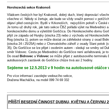
Horolezecká sekce Krakonoš
Vládcem českých hor byl Krakonoš, dobrý duch, který doprovází všech
všechno ví. Někdy si žertuje, ale bude se vždy snažit pomoci v potížích
objeví před cestujícím. Bydlí v Krkonoších, nejvyšším pohoří v České r
Je tomu už druhý rok, jak tato sekce ČBZ pořádá výlet na Medvednici a
horolezeckého domu a výletiště Gorščica. Do Horolezeckého domu Gor
přijít ze západu od Hunjky (stezka 23) nebo z východu od Horolezeckéh
Rog (stezka 1), potom se může dostat ze záhřebské strany z osad Bidr
(stezka 24 i 25/25A) nebo z Chorvatského záhoří z osady Slani potok (
35). Do Gorščice se lze přijet i osobním autem - sledují se směry od Dub
směr Vidovec. Cesta po Medvednici do Gorščice není asfaltovaná, je to l
Do osad
Bidrovec
a
Vidovec
se může přijet z autobusového terminalu 
autobusových zastávek do Gorščice chůze trvá asi 2 hodiny.
Sejdeme se 12.5.2013 v 9 hodin na autobusové otáčce v
Pro více informací zavolejte vedoucího sekce,
Dražena Macháčka, na mobil 099 74 69 332
PŘÍŠTÍ BESEDNÍ ČINNOST
DUBNU, KVĚTNU A ČERVNU
2