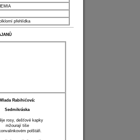
OHEMIA
lorní přehlídka
AJANŮ
Mlada Rabihićová:
Sedmikráska
ěje rosy, dešťové kapky
mžourají tiše
konvalinkovém polštáři.