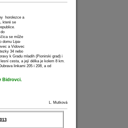
ny horolezce a
, které se
epublice.
 do
ščica se může
o domu Lipa-
ovec a Vidovec
stezky 34 nebo
ravy k Gradu mladih (Pionirski grad) i
esní cesta, a její délka je kolem 8 km.
Dubrava linkami 205 i 208, a od
 Bidrovci.
L. Mutková
013