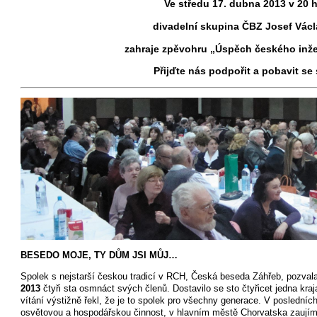
Ve středu 17. dubna 2013 v 20 
divadelní skupina ČBZ Josef Václ
zahraje zpěvohru „Úspěch českého inžen
Přijďte nás podpořit a pobavit se
BESEDO MOJE, TY DŮM JSI MŮJ…
Spolek s nejstarší českou tradicí v RCH, Česká beseda Záhřeb, pozval
2013
čtyři sta osmnáct svých členů. Dostavilo se sto čtyřicet jedna kraj
vítání výstižně řekl, že je to spolek pro všechny generace. V posledníc
osvětovou a hospodářskou činnost, v hlavním městě Chorvatska zaujím