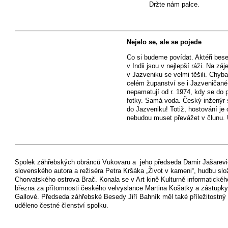
Držte nám palce.
Nejelo se, ale se pojede
Co si budeme povídat. Aktéři bes
v Indii jsou v nejlepší ráži. Na z
v Jazveniku se velmi těšili. Chyb
celém županství se i Jazveničané 
nepamatují od r. 1974, kdy se do 
fotky. Samá voda. Český inženýr s
do Jazveniku! Totiž, hostování je
nebudou muset převážet v člunu.
Spolek záhřebských obránců Vukovaru a jeho předseda Damir Jašarević
slovenského autora a režiséra Petra Kršáka „Život v kameni“, hudbu slož
Chorvatského ostrova Brač. Konala se v Art kině Kulturně informatickéh
března za přítomnosti českého velvyslance Martina Košatky a zástupk
Gallové. Předseda záhřebské Besedy Jiří Bahník měl také příležitostný 
uděleno čestné členství spolku.