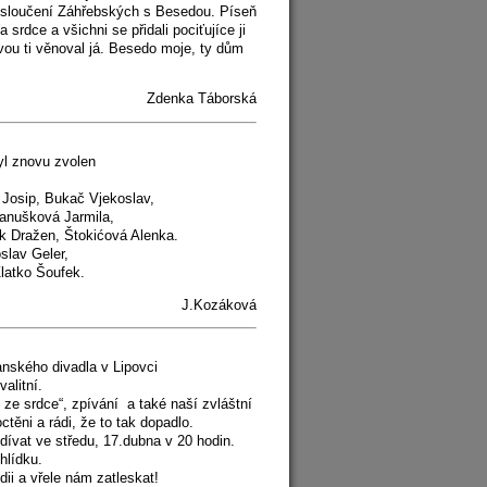
a sloučení Záhřebských s Besedou. Píseň
rdce a všichni se přidali pociťujíce ji
vou ti věnoval já. Besedo moje, ty dům
Zdenka Táborská
yl znovu zvolen
 Josip, Bukač Vjekoslav,
anušková Jarmila,
k Dražen, Štokićová Alenka.
slav Geler,
vá, Zlatko Šoufek.
J.Kozáková
anského divadla v Lipovci
alitní.
y ze srdce“, zpívání a také naší zvláštní
těni a rádi, že to tak dopadlo.
dívat ve středu, 17.dubna v 20 hodin.
hlídku.
dii a vřele nám zatleskat!