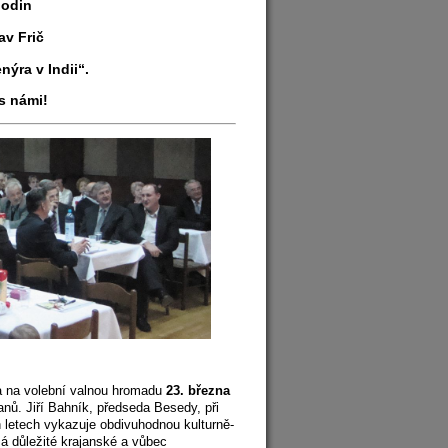
hodin
av Frič
ýra v Indii“.
 s námi!
a na volební valnou hromadu
23. března
anů. Jiří Bahník, předseda Besedy, při
h letech vykazuje obdivuhodnou kulturně-
á důležité krajanské a vůbec