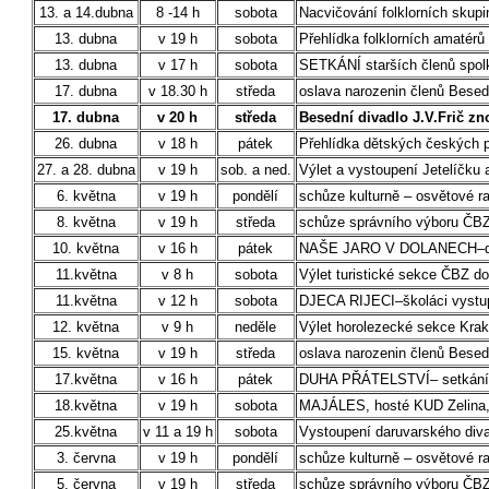
13. a 14.dubna
8 -14 h
sobota
Nacvičování folklorních skupi
13. dubna
v 19 h
sobota
Přehlídka folklorních amatér
13. dubna
v 17 h
sobota
SETKÁNÍ starších členů spol
17. dubna
v 18.30 h
středa
oslava narozenin členů Bese
17. dubna
v 20 h
středa
Besední divadlo J.V.Frič z
26. dubna
v 18 h
pátek
Přehlídka dětských českých p
27. a 28. dubna
v 19 h
sob. a ned.
Výlet a vystoupení Jetelíčku
6. května
v 19 h
pondělí
schůze kulturně – osvětové 
8. května
v 19 h
středa
schůze správního výboru ČB
10. května
v 16 h
pátek
NAŠE JARO V DOLANECH–divad
11.května
v 8 h
sobota
Výlet turistické sekce ČBZ d
11.května
v 12 h
sobota
DJECA RIJECI–školáci vystup
12. května
v 9 h
neděle
Výlet horolezecké sekce Kra
15. května
v 19 h
středa
oslava narozenin členů Bese
17.května
v 16 h
pátek
DUHA PŘÁTELSTVÍ– setkání d
18.května
v 19 h
sobota
MAJÁLES, hosté KUD Zelina,
25.května
v 11 a 19 h
sobota
Vystoupení daruvarského div
3. června
v 19 h
pondělí
schůze kulturně – osvětové 
5. června
v 19 h
středa
schůze správního výboru ČB