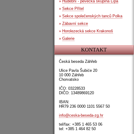
»
Hudební - pěvecká skupina Lípa
»
Sekce Přítel
»
Sekce společenských tanců Polka
»
Zábavní sekce
»
Horolezecká sekce Krakonoš
»
Galerie
KONTAKT
Česká beseda Záhřeb
Ulice Pavla Šubiće 20
10 000 Záhřeb
Chorvatsko
IČO: 03228533
DIČO: 13489869120
IBAN:
HR79 236 0000 1101 5567 50
info@ceska-beseda-zg.hr
tel/fax: +385 1 465 53 06
tel: +385 1 464 82 50