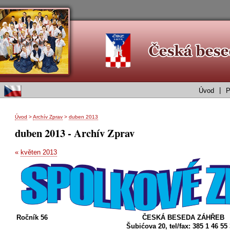
|
Úvod
P
Úvod
>
Archív Zprav
>
duben 2013
duben 2013 - Archív Zprav
«
květen 2013
Ročník 56
ČESKÁ BESEDA ZÁHŘEB
Šubićova 20, tel/fax: 385 1 46 55