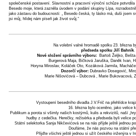
společenské postavení. Slavnostní a pracovní výroční schůze potvrdil
Besedo moje, která zazněla úvodem v podání skupiny Lípa, rozradostnila s
jako zástavu do budoucnosti: „ Besedo česká, ty lásko má, duši jsem s
jsi můj, hlídej nám píseň jak život svůj.“
Na volební valné hromadě spolku 23. března b
předseda spolku Jiří Bahník
.
Nové složení správního výboru:
Bartoš Željko, Bešta
Burgerová Maja, Bičková Jaruška, Daněk Ivan, H
Horyna Miroslav, Koláček Oto, Kozáková Jarmila, Macháče
Dozorčí výbor:
Dubravko Dosegović, Miro
Marie Nišovićová – Dubcová , Marie Bukovaco
Vystoupení besedního divadla J.V.Frič na přehlídce kraj
16. března bylo oceněno, jako velice kv
Publikum a porota si všimly našich kostýmů, kulis a rekvizitů, naší „hr
hudby z cedečka. Herečky, režisérka a předseda byli velice poc
Státní selektorka Sanja Nikčevićová se na nás příjde ještě jednou po
Doufáme, že nás pozvou na státní pře
Přijďte všichni ještě jednou si užít českého inženýra v In