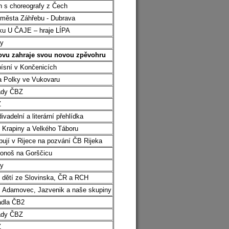
n s choreografy z Čech
ů města Záhřebu - Dubrava
ku U ČAJE – hraje LÍPA
dy
novu zahraje svou novou zpěvohru
ísní v Končenicích
 a Polky ve Vukovaru
rady ČBZ
Z
elní a literární přehlídka
o Krapiny a Velkého Táboru
ují v Rijece na pozvání ČB Rijeka
konoš na Gorščicu
dy
ětí ze Slovinska, ČR a RCH
 Adamovec, Jazvenik a naše skupiny
adla ČB2
rady ČBZ
Z