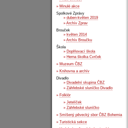
»
Minulé akce
Spolkové Zprávy
»
duben-květen 2019
»
Archív Zprav
Brouček
»
květen 2014
»
Archív Broučku
Škola
»
Doplňovací škola
»
Herna školka Cvrček
»
Muzeum ČBZ
»
Knihovna a archív
Divadlo
»
Divadelní skupina ČBZ
»
Záhřebské sluníčko Divadlo
»
Folklór
»
Jetelíček
»
Záhřebské sluníčko
»
Smíšený pěvecký sbor ČBZ Bohemia
»
Turistická sekce