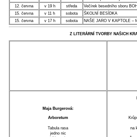
12. června
v 19 h
středa
Večírek besedního sboru B
15. června
v 11 h
sobota
ŠKOLNÍ BESÍDKA
15. června
v 17 h
sobota
NAŠE JARO V KAPTOLE – folk
Z LITERÁRNÍ TVORBY NAŠICH KR
Maja Burgerová:
Arboretum
Krůp
Tabula rasa
na 
jedno nic