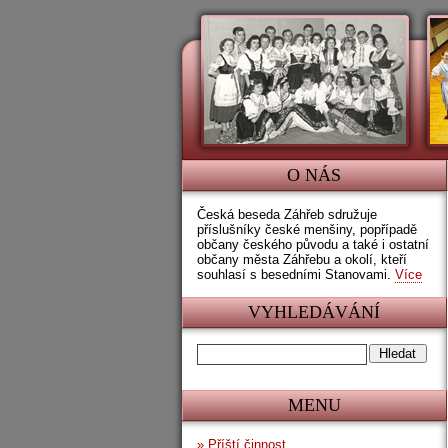
O NÁS
Česká beseda Záhřeb sdružuje
příslušníky české menšiny, popřípadě
občany českého původu a také i ostatní
občany města Záhřebu a okolí, kteří
souhlasí s besedními Stanovami.
Více
VYHLEDÁVÁNÍ
MENU
»
Příští činnost