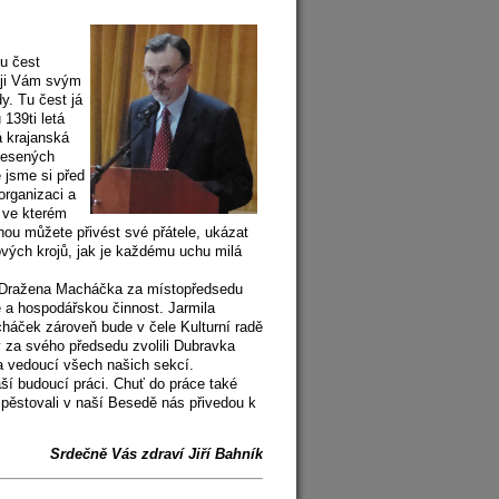
u čest
uji Vám svým
. Tu čest já
139ti letá
á krajanská
dnesených
e jsme si před
organizaci a
 ve kterém
chou můžete přivést své přátele, ukázat
ových krojů, jak je každému uchu milá
il Dražena Macháčka za místopředsedu
e a hospodářskou činnost. Jarmila
áček zároveň bude v čele Kulturní radě
 za svého předsedu zvolili Dubravka
a vedoucí všech našich sekcí.
ší budoucí práci. Chuť do práce také
pěstovali v naší Besedě nás přivedou k
Srdečně Vás zdraví Jiří Bahník