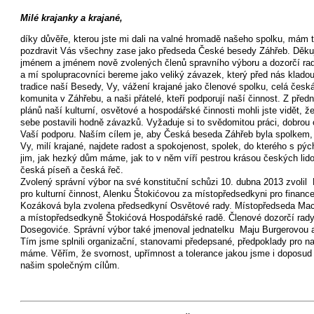
Milé krajanky a krajané,
díky důvěře, kterou jste mi dali na valné hromadě našeho spolku, mám t
pozdravit Vás všechny zase jako předseda České besedy Záhřeb. Děk
jménem a jménem nově zvolených členů spravního výboru a dozorčí rady
a mí spolupracovníci bereme jako veliký závazek, který před nás kladou 
tradice naší Besedy, Vy, vážení krajané jako členové spolku, celá česk
komunita v Záhřebu, a naši přátelé, kteří podporují naší činnost. Z pře
plánů naší kulturní, osvětové a hospodářské činnosti mohli jste vidět, ž
sebe postavili hodně závazků. Vyžaduje si to svědomitou práci, dobrou 
Vaší podporu. Naším cílem je, aby Česká beseda Záhřeb byla spolkem,
Vy, milí krajané, najdete radost a spokojenost, spolek, do kterého s pý
jim, jak hezký dům máme, jak to v něm víří pestrou krásou českých lid
česká píseň a česká řeč.
Zvolený správní výbor na své konstituční schůzi 10. dubna 2013 zvol
pro kulturní činnost, Alenku Štokićovou za místopředsedkyni pro financ
Kozáková byla zvolena předsedkyní Osvětové rady. Místopředseda Mach
a místopředsedkyně Štokićová Hospodářské radě. Členové dozorčí rady
Dosegoviće. Správní výbor také jmenoval jednatelku Maju Burgerovou 
Tím jsme splnili organizační, stanovami předepsané, předpoklady pro na
máme. Věřím, že svornost, upřímnost a tolerance jakou jsme i doposud 
našim společným cílům.