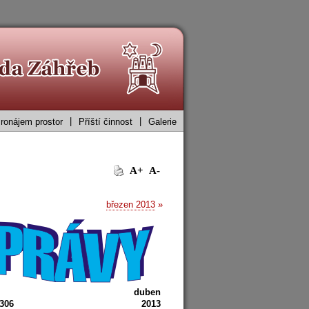
|
|
ronájem prostor
Příští činnost
Galerie
A+
A-
březen 2013
»
duben
 306
2013