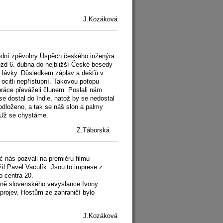
J.Kozáková
ední zpěvohry Úspěch českého inženýra
ájezd 6. dubna do nejbližší České besedy
a lávky. Důsledkem záplav a dešťů v
ocitli nepřístupní. Takovou potopu
práce převáželi člunem. Poslali nám
e dostal do Indie, natož by se nedostal
 odloženo, a tak se náš slon a palmy
 Už se chystáme.
Z.Táborská
 nás pozvali na premiéru filmu
il Pavel Vaculík. Jsou to imprese z
o centra 20.
yně slovenského vevyslance Ivony
projev. Hostům ze zahraničí bylo
J.Kozáková