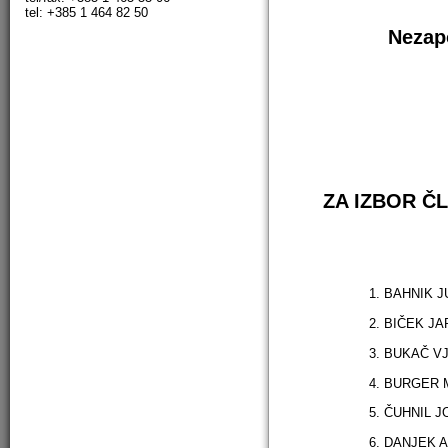
tel: +385 1 464 82 50
Nezapo
ZA IZBOR Č
1. BAHNIK 
2. BIČEK J
3. BUKAČ V
4. BURGER 
5. ČUHNIL J
6. DANJEK 