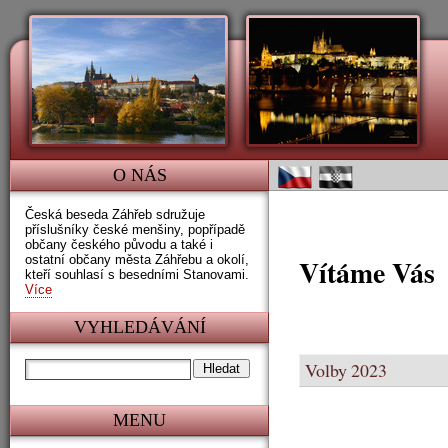
O NÁS
Česká beseda Záhřeb sdružuje
příslušníky české menšiny, popřípadě
občany českého původu a také i
ostatní občany města Záhřebu a okolí,
Vítáme Vás
kteří souhlasí s besedními Stanovami.
Více
VYHLEDÁVÁNÍ
Volby 2023
MENU