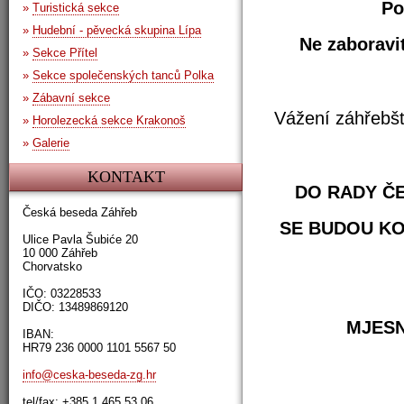
Po
»
Turistická sekce
»
Hudební - pěvecká skupina Lípa
Ne zaboravit
»
Sekce Přítel
»
Sekce společenských tanců Polka
»
Zábavní sekce
Vážení záhřebšt
»
Horolezecká sekce Krakonoš
»
Galerie
KONTAKT
DO RADY Č
Česká beseda Záhřeb
SE BUDOU KON
Ulice Pavla Šubiće 20
10 000 Záhřeb
Chorvatsko
IČO: 03228533
DIČO: 13489869120
MJESN
IBAN:
HR79 236 0000 1101 5567 50
info@ceska-beseda-zg.hr
tel/fax: +385 1 465 53 06