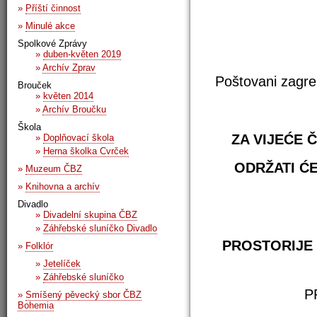
»
Příští činnost
»
Minulé akce
Spolkové Zprávy
»
duben-květen 2019
»
Archív Zprav
Poštovani zagre
Brouček
»
květen 2014
»
Archív Broučku
Škola
ZA VIJEĆE
»
Doplňovací škola
»
Herna školka Cvrček
ODRŽATI ĆE
»
Muzeum ČBZ
»
Knihovna a archív
Divadlo
»
Divadelní skupina ČBZ
»
Záhřebské sluníčko Divadlo
PROSTORIJE
»
Folklór
»
Jetelíček
»
Záhřebské sluníčko
P
»
Smíšený pěvecký sbor ČBZ
Bohemia