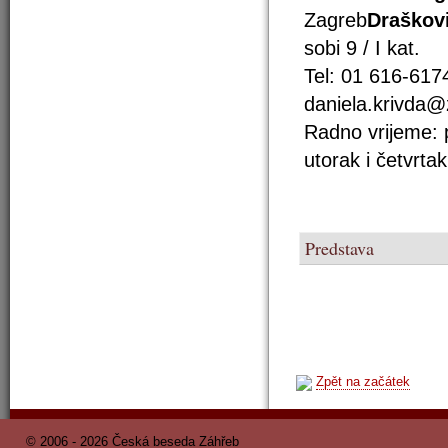
Zagreb
Draškov
sobi 9 / I kat.
Tel: 01 616-617
daniela.krivda@
Radno vrijeme: p
utorak i četvrta
Predstava
Zpět na začátek
© 2006 - 2026 Česká beseda Záhřeb