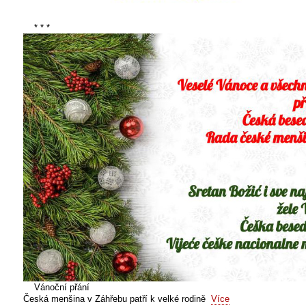
* * *
Vánoční přání
Česká menšina v Záhřebu patří k velké rodině
Více