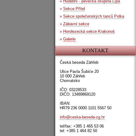
»
Hudební - pěvecká skupina Lípa
»
Sekce Přítel
»
Sekce společenských tanců Polka
»
Zábavní sekce
»
Horolezecká sekce Krakonoš
»
Galerie
KONTAKT
Česká beseda Záhřeb
Ulice Pavla Šubiće 20
10 000 Záhřeb
Chorvatsko
IČO: 03228533
DIČO: 13489869120
IBAN:
HR79 236 0000 1101 5567 50
info@ceska-beseda-zg.hr
tel/fax: +385 1 465 53 06
tel: +385 1 464 82 50