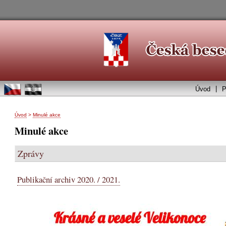
|
Úvod
P
Úvod
>
Minulé akce
Minulé akce
Zprávy
Publikační archiv 2020. / 2021.