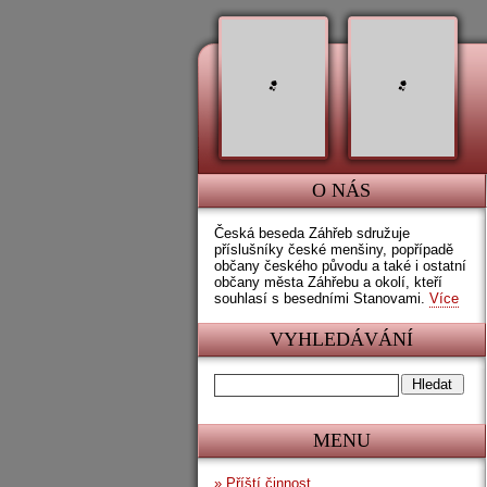
O NÁS
Česká beseda Záhřeb sdružuje
příslušníky české menšiny, popřípadě
občany českého původu a také i ostatní
občany města Záhřebu a okolí, kteří
souhlasí s besedními Stanovami.
Více
VYHLEDÁVÁNÍ
MENU
»
Příští činnost