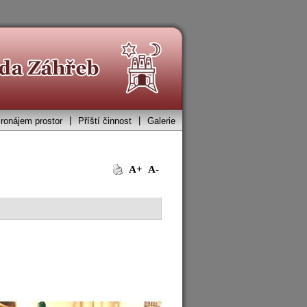
|
|
ronájem prostor
Příští činnost
Galerie
A+
A-