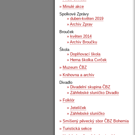
»
Minulé akce
Spolkové Zprávy
»
duben-květen 2019
»
Archív Zprav
Brouček
»
květen 2014
»
Archív Broučku
Škola
»
Doplňovací škola
»
Herna školka Cvrček
»
Muzeum ČBZ
»
Knihovna a archív
Divadlo
»
Divadelní skupina ČBZ
»
Záhřebské sluníčko Divadlo
»
Folklór
»
Jetelíček
»
Záhřebské sluníčko
»
Smíšený pěvecký sbor ČBZ Bohemia
»
Turistická sekce