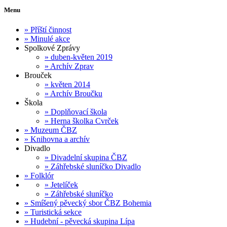
Menu
»
Příští činnost
»
Minulé akce
Spolkové Zprávy
»
duben-květen 2019
»
Archív Zprav
Brouček
»
květen 2014
»
Archív Broučku
Škola
»
Doplňovací škola
»
Herna školka Cvrček
»
Muzeum ČBZ
»
Knihovna a archív
Divadlo
»
Divadelní skupina ČBZ
»
Záhřebské sluníčko Divadlo
»
Folklór
»
Jetelíček
»
Záhřebské sluníčko
»
Smíšený pěvecký sbor ČBZ Bohemia
»
Turistická sekce
»
Hudební - pěvecká skupina Lípa