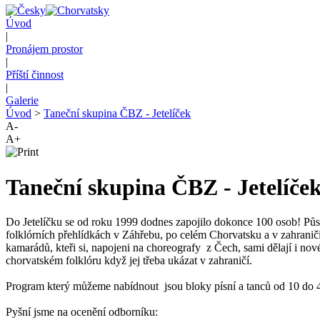
Úvod
|
Pronájem prostor
|
Příští činnost
|
Galerie
Úvod
>
Taneční skupina ČBZ - Jetelíček
A-
A+
Taneční skupina ČBZ - Jetelíče
Do Jetelíčku se od roku 1999 dodnes zapojilo dokonce 100 osob! Půso
folklórních přehlídkách v Záhřebu, po celém Chorvatsku a v zahrani
kamarádů, kteři si, napojeni na choreografy z Čech, sami dělají i nové
chorvatském folklóru když jej třeba ukázat v zahraničí.
Program který můžeme nabídnout jsou bloky písní a tanců od 10 do 4
Pyšní jsme na ocenění odborníku: