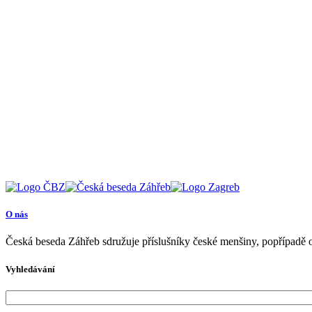
O nás
Česká beseda Záhřeb sdružuje příslušníky české menšiny, popřípadě o
Vyhledávání