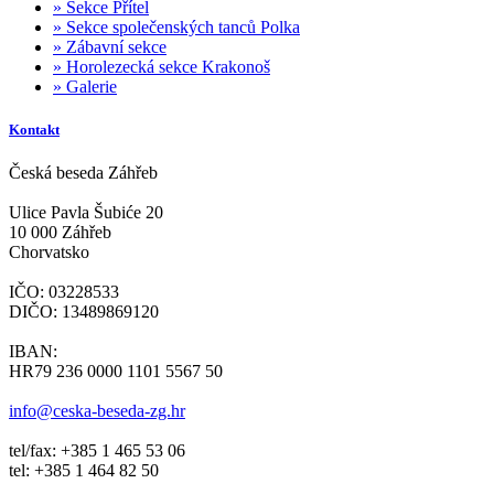
»
Sekce Přítel
»
Sekce společenských tanců Polka
»
Zábavní sekce
»
Horolezecká sekce Krakonoš
»
Galerie
Kontakt
Česká beseda Záhřeb
Ulice Pavla Šubiće 20
10 000 Záhřeb
Chorvatsko
IČO: 03228533
DIČO: 13489869120
IBAN:
HR79 236 0000 1101 5567 50
info@ceska-beseda-zg.hr
tel/fax: +385 1 465 53 06
tel: +385 1 464 82 50