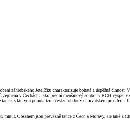
k
bení záhřebského Jetelíčku charakterizuje bohatá a úspěšná činnost. 
čí, zejména v Čechách. Jako přední menšinový soubor v RCH vyspěl v 
 tance, s kterými popularizují český folklór v chorvatském prostředí. T
5 minut. Obsahem jsou převážně tance z Čech a Moravy, ale také z Ch