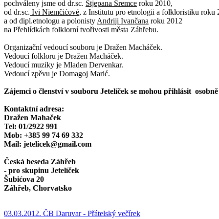
pochváleny jsme od dr.sc.
Stjepana Sremce
roku 2010,
od dr.sc.
Ivi Niemčićové
, z Institutu pro etnologii a folkloristiku roku
a od dipl.etnologu a polonisty
Andriji Ivančana
roku 2012
na Přehlídkách folklorní tvořivosti města Záhřebu.
Organizační vedoucí souboru je Dražen Macháček.
Vedoucí folkloru je Dražen Macháček.
Vedoucí muziky je Mladen Dervenkar.
Vedoucí zpěvu je Domagoj Marić.
Zájemci o členství v souboru Jetelíček se mohou přihlásit osob
Kontaktní adresa:
Dražen Mahaček
Tel: 01/2922 991
Mob: +385 99 74 69 332
Mail: jetelicek@gmail.com
Česká beseda Záhřeb
- pro skupinu Jetelíček
Šubićova 20
Záhřeb, Chorvatsko
03.03.2012. ČB Daruvar - Přátelský večírek