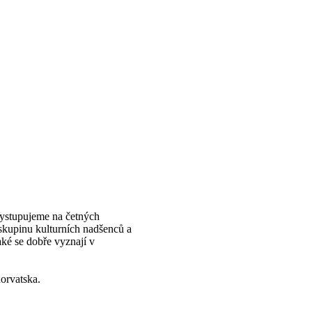
Vystupujeme na četných
skupinu kulturních nadšenců a
aké se dobře vyznají v
orvatska.