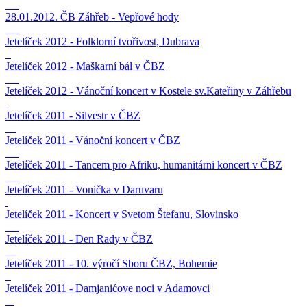
28.01.2012. ČB Záhřeb - Vepřové hody
Jetelíček 2012 - Folklorní tvořivost, Dubrava
Jetelíček 2012 - Maškarní bál v ČBZ
Jetelíček 2012 - Vánoční koncert v Kostele sv.Kateřiny v Záhřebu
Jetelíček 2011 - Silvestr v ČBZ
Jetelíček 2011 - Vánoční koncert v ČBZ
Jetelíček 2011 - Tancem pro Afriku, humanitárni koncert v ČBZ
Jetelíček 2011 - Vonička v Daruvaru
Jetelíček 2011 - Koncert v Svetom Štefanu, Slovinsko
Jetelíček 2011 - Den Rady v ČBZ
Jetelíček 2011 - 10. výročí Sboru ČBZ, Bohemie
Jetelíček 2011 - Damjanićove noci v Adamovci