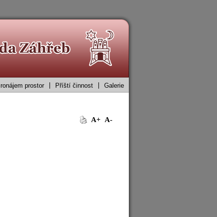
|
|
ronájem prostor
Příští činnost
Galerie
A+
A-