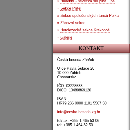
»
Hudební - pěvecká skupina Lípa
»
Sekce Přítel
»
Sekce společenských tanců Polka
»
Zábavní sekce
»
Horolezecká sekce Krakonoš
»
Galerie
KONTAKT
Česká beseda Záhřeb
Ulice Pavla Šubiće 20
10 000 Záhřeb
Chorvatsko
IČO: 03228533
DIČO: 13489869120
IBAN:
HR79 236 0000 1101 5567 50
info@ceska-beseda-zg.hr
tel/fax: +385 1 465 53 06
tel: +385 1 464 82 50