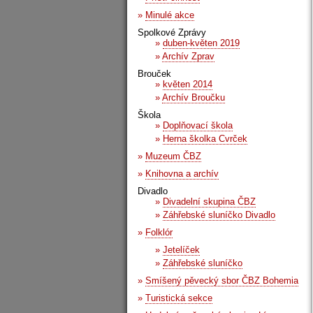
»
Minulé akce
Spolkové Zprávy
»
duben-květen 2019
»
Archív Zprav
Brouček
»
květen 2014
»
Archív Broučku
Škola
»
Doplňovací škola
»
Herna školka Cvrček
»
Muzeum ČBZ
»
Knihovna a archív
Divadlo
»
Divadelní skupina ČBZ
»
Záhřebské sluníčko Divadlo
»
Folklór
»
Jetelíček
»
Záhřebské sluníčko
»
Smíšený pěvecký sbor ČBZ Bohemia
»
Turistická sekce