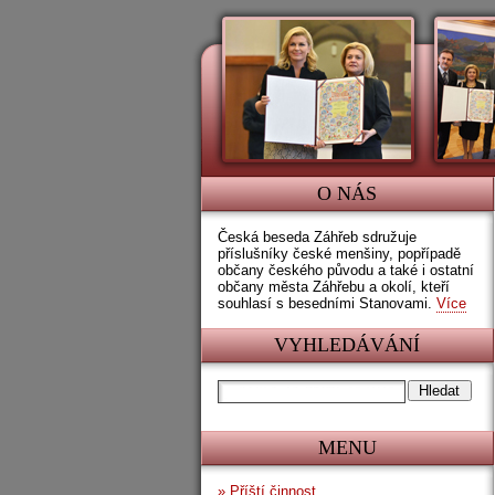
O NÁS
Česká beseda Záhřeb sdružuje
příslušníky české menšiny, popřípadě
občany českého původu a také i ostatní
občany města Záhřebu a okolí, kteří
souhlasí s besedními Stanovami.
Více
VYHLEDÁVÁNÍ
MENU
»
Příští činnost