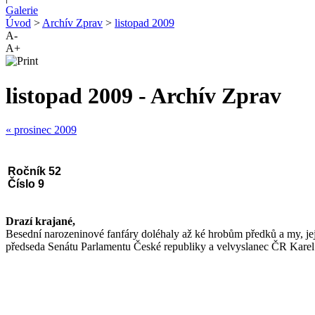
Galerie
Úvod
>
Archív Zprav
>
listopad 2009
A-
A+
listopad 2009 - Archív Zprav
«
prosinec 2009
Ročník 52
Číslo 9
Drazí krajané,
Besední narozeninové fanfáry doléhaly až ké hrobům předků a my, jej
předseda Senátu Parlamentu České republiky a velvyslanec ČR Karel 