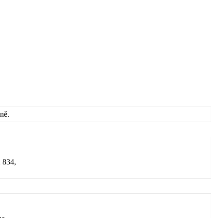
ně.
 834,