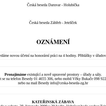
Česká beseda Daruvar - Holubička
Česká beseda Záhřeb - Jetelíček
OZNÁMENÍ
edáme novou účetní na honorární práci na 4 hodiny. Přihlášky v úřadov
Pronajímáme
existující a nově upravené prostory – úřady a sály.
it se na telefon Besedy 01 4655 306, nebo mobil Věky Bukače 098 922
nebo na mail Besedy info@ceska-beseda-zg.hr
KATEŘINSKÁ ZÁBAVA