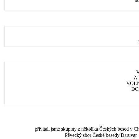
bu
A
VOLN
DO
přivítali jsme skupiny z několika Českých besed v C
Pěvecký sbor České besedy Daruvar