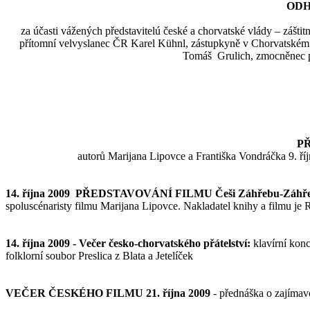
ODH
za účasti vážených představitelú české a chorvatské vlády – zášt
přítomní velvyslanec ČR Karel Kühnl, zástupkyně v Chorvatském
Tomáš Grulich, zmocněnec pro
P
autorů Marijana Lipovce a Františka Vondráčka 9. ř
14. října 2009 PŘEDSTAVOVÁNÍ FILMU Češi Záhřebu-Záhř
spoluscénaristy filmu Marijana Lipovce. Nakladatel knihy a filmu j
14. října 2009 - Večer česko-chorvatského přátelství:
klavírní konc
folklorní soubor Preslica z Blata a Jetelíček
VEČER ČESKÉHO FILMU 21. října 2009
- přednáška o zajímav