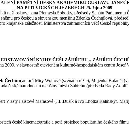
ALENÍ PAMĚTNÍ DESKY AKADEMIKU GUSTAVU JANEČ
NA PLITVICKÝCH JEZERECH 25. října 2009
itníků naší oslavy, pana Přemysla Sobotky, předsedy Senátu Parlament
 sněmu pro českou a slovenskou menšinu Zdenka Čuchnilová, předsed
 krajanské záležitosti Ministerstva zahraničních věcí České republiky
ŘEDSTAVOVÁNÍ KNIHY ČEŠI ZÁHŘEBU – ZÁHŘEB ČECH
íjna 2009, v slavnostně otevřeném kulturně-hospodářském centru Josef
eb Čechům
autorů Miry Wolfové (scénář a réžie), Miljenka Bolanči (v
e Rada české národnostní menšiny města Záhřebu (předseda Rady Adolf
ert Vlasty Faistové Marasové (J.L.Dusík a Ivo Lhotka Kalinský), Mari
ostech české kinematografie a poté projekce populárního českého filmu