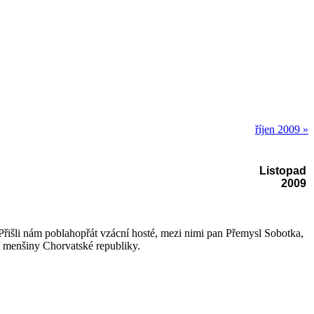
říjen 2009
»
Listopad
2009
Přišli nám poblahopřát vzácní hosté, mezi nimi pan Přemysl Sobotka,
í menšiny Chorvatské republiky.