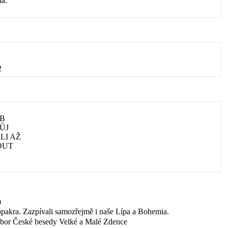
na.
2
B
ŮJ
LI AŽ
OUT
9
kopakra. Zazpívali samozřejmě i naše Lípa a Bohemia.
bor České besedy Velké a Malé Zdence