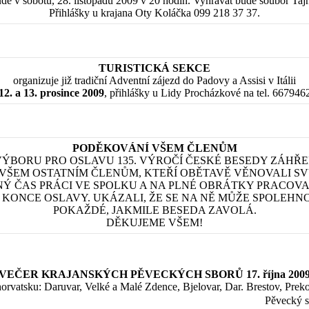
de v sobotu, 28. listopadu 2009 v 20 hodin. Vyhrávat bude soubor Taj
Přihlášky u krajana Oty Koláčka 099 218 37 37.
TURISTICKÁ SEKCE
organizuje již tradiční Adventní zájezd do Padovy a Assisi v Itálii
12. a 13. prosince 2009
, přihlášky u Lidy Procházkové na tel. 667946
PODĚKOVÁNÍ VŠEM ČLENŮM
VÝBORU PRO OSLAVU 135. VÝROČÍ ČESKÉ BESEDY ZÁHŘE
 VŠEM OSTATNÍM ČLENŮM, KTEŘÍ OBĚTAVĚ VĚNOVALI SV
Ý ČAS PRÁCI VE SPOLKU A NA PLNÉ OBRÁTKY PRACOVA
 KONCE OSLAVY. UKÁZALI, ŽE SE NA NĚ MŮŽE SPOLEHN
POKAŽDÉ, JAKMILE BESEDA ZAVOLÁ.
DĚKUJEME VŠEM!
VEČER KRAJANSKÝCH PĚVECKÝCH SBORŮ 17. října 200
horvatsku: Daruvar, Velké a Malé Zdence, Bjelovar, Dar. Brestov, Pre
Pěvecký s