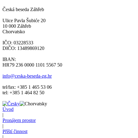
Česká beseda Záhřeb
Ulice Pavla Šubiće 20
10 000 Záhřeb
Chorvatsko
IČO: 03228533
DIČO: 13489869120
IBAN:
HR79 236 0000 1101 5567 50
info@ceska-beseda-zg.hr
tel/fax: +385 1 465 53 06
tel: +385 1 464 82 50
Úvod
|
Pronájem prostor
|
Příští činnost
|