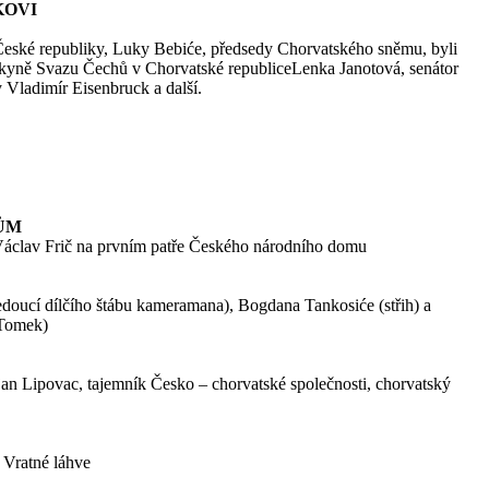
KOVI
u České republiky, Luky Bebiće, předsedy Chorvatského sněmu, byli
kyně Svazu Čechů v Chorvatské republiceLenka Janotová, senátor
 Vladimír Eisenbruck a další.
ŮM
 Václav Frič na prvním patře Českého národního domu
edoucí dílčího štábu kameramana), Bogdana Tankosiće (střih) a
 Tomek)
jan Lipovac, tajemník Česko – chorvatské společnosti, chorvatský
 Vratné láhve