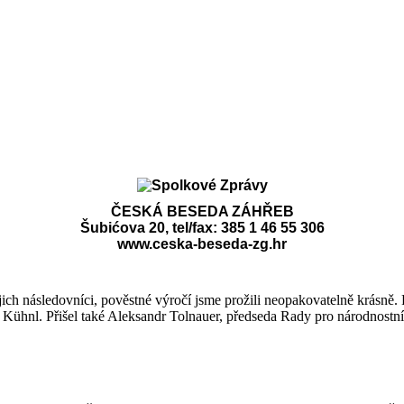
ČESKÁ BESEDA ZÁHŘEB
Šubićova 20, tel/fax: 385 1 46 55 306
www.ceska-beseda-zg.hr
ich následovníci, pověstné výročí jsme prožili neopakovatelně krásně. 
Kühnl. Přišel také Aleksandr Tolnauer, předseda Rady pro národnostn