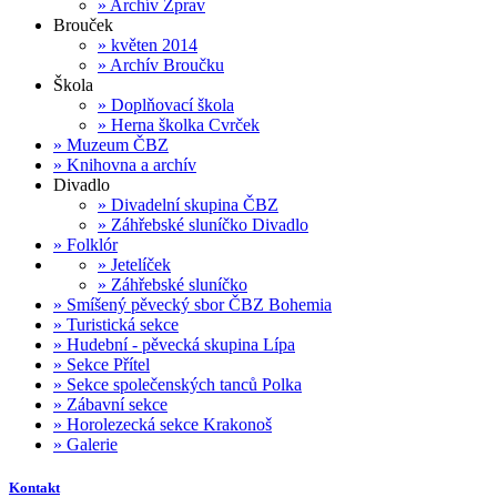
»
Archív Zprav
Brouček
»
květen 2014
»
Archív Broučku
Škola
»
Doplňovací škola
»
Herna školka Cvrček
»
Muzeum ČBZ
»
Knihovna a archív
Divadlo
»
Divadelní skupina ČBZ
»
Záhřebské sluníčko Divadlo
»
Folklór
»
Jetelíček
»
Záhřebské sluníčko
»
Smíšený pěvecký sbor ČBZ Bohemia
»
Turistická sekce
»
Hudební - pěvecká skupina Lípa
»
Sekce Přítel
»
Sekce společenských tanců Polka
»
Zábavní sekce
»
Horolezecká sekce Krakonoš
»
Galerie
Kontakt