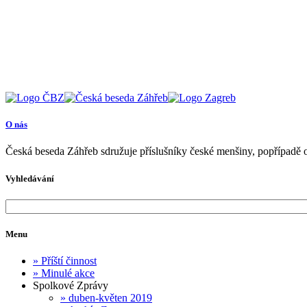
O nás
Česká beseda Záhřeb sdružuje příslušníky české menšiny, popřípadě o
Vyhledávání
Menu
»
Příští činnost
»
Minulé akce
Spolkové Zprávy
»
duben-květen 2019