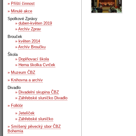
»
Příští činnost
»
Minulé akce
Spolkové Zprávy
»
duben-květen 2019
»
Archív Zprav
Brouček
»
květen 2014
»
Archív Broučku
Škola
»
Doplňovací škola
»
Herna školka Cvrček
»
Muzeum ČBZ
»
Knihovna a archív
Divadlo
»
Divadelní skupina ČBZ
»
Záhřebské sluníčko Divadlo
»
Folklór
»
Jetelíček
»
Záhřebské sluníčko
»
Smíšený pěvecký sbor ČBZ
Bohemia