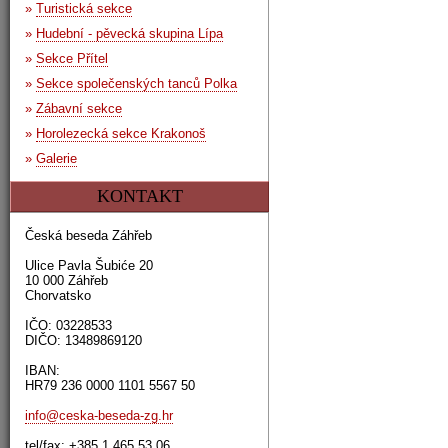
»
Turistická sekce
»
Hudební - pěvecká skupina Lípa
»
Sekce Přítel
»
Sekce společenských tanců Polka
»
Zábavní sekce
»
Horolezecká sekce Krakonoš
»
Galerie
KONTAKT
Česká beseda Záhřeb
Ulice Pavla Šubiće 20
10 000 Záhřeb
Chorvatsko
IČO: 03228533
DIČO: 13489869120
IBAN:
HR79 236 0000 1101 5567 50
info@ceska-beseda-zg.hr
tel/fax: +385 1 465 53 06