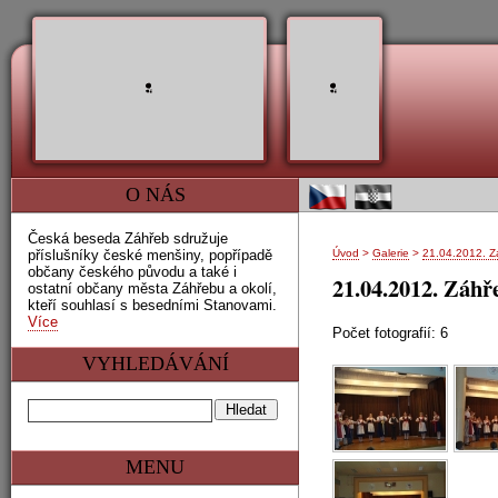
O NÁS
Česká beseda Záhřeb sdružuje
příslušníky české menšiny, popřípadě
Úvod
>
Galerie
>
21.04.2012. Zá
občany českého původu a také i
21.04.2012. Záhře
ostatní občany města Záhřebu a okolí,
kteří souhlasí s besedními Stanovami.
Více
Počet fotografií: 6
VYHLEDÁVÁNÍ
MENU