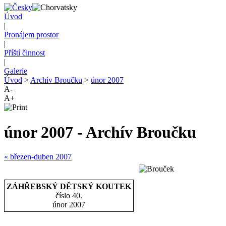
Úvod
|
Pronájem prostor
|
Příští činnost
|
Galerie
Úvod
>
Archív Broučku
>
únor 2007
A-
A+
únor 2007 - Archív Broučku
«
březen-duben 2007
ZÁHŘEBSKÝ DĚTSKÝ KOUTEK
číslo 40.
únor 2007