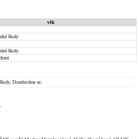
věk
ladní školy
ladní školy
denti
 školy. Domluvíme se.
.