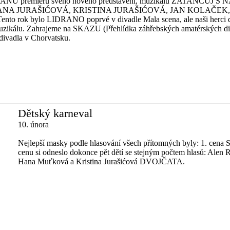
IDRANU premiéru svého nového představení, muzikálu ZATANCUJ S NÁM
A JURAŠIĆOVÁ, KRISTINA JURAŠIĆOVÁ, JAN KOLAČEK, 
Tento rok bylo LIDRANO poprvé v divadle Mala scena, ale naši herci dok
raní muzikálu. Zahrajeme na SKAZU (Přehlídka záhřebských amatérsk
ivadla v Chorvatsku.
Dětský karneval
10. února
Nejlepší masky podle hlasování všech přítomných byly: 1. cena
cenu si odneslo dokonce pět dětí se stejným počtem hlasů: A
Hana Muťková a Kristina Jurašićová DVOJČATA.