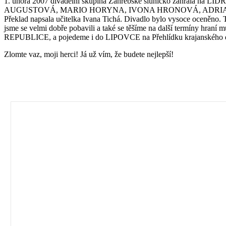
1. února 2007 divadelní skupina Záhřebské sluníčko zahrála na L
AUGUSTOVÁ, MARIO HORYNA, IVONA HRONOVÁ, ADRIAN
Překlad napsala učitelka Ivana Tichá. Divadlo bylo vysoce oceněno. 
jsme se velmi dobře pobavili a také se těšíme na další termíny h
REPUBLICE, a pojedeme i do LIPOVCE na Přehlídku krajanského d
Zlomte vaz, moji herci! Já už vím, že budete nejlepší!