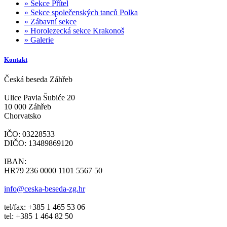
»
Sekce Přítel
»
Sekce společenských tanců Polka
»
Zábavní sekce
»
Horolezecká sekce Krakonoš
»
Galerie
Kontakt
Česká beseda Záhřeb
Ulice Pavla Šubiće 20
10 000 Záhřeb
Chorvatsko
IČO: 03228533
DIČO: 13489869120
IBAN:
HR79 236 0000 1101 5567 50
info@ceska-beseda-zg.hr
tel/fax: +385 1 465 53 06
tel: +385 1 464 82 50