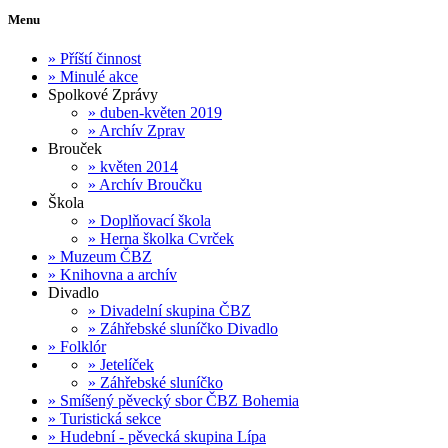
Menu
»
Příští činnost
»
Minulé akce
Spolkové Zprávy
»
duben-květen 2019
»
Archív Zprav
Brouček
»
květen 2014
»
Archív Broučku
Škola
»
Doplňovací škola
»
Herna školka Cvrček
»
Muzeum ČBZ
»
Knihovna a archív
Divadlo
»
Divadelní skupina ČBZ
»
Záhřebské sluníčko Divadlo
»
Folklór
»
Jetelíček
»
Záhřebské sluníčko
»
Smíšený pěvecký sbor ČBZ Bohemia
»
Turistická sekce
»
Hudební - pěvecká skupina Lípa