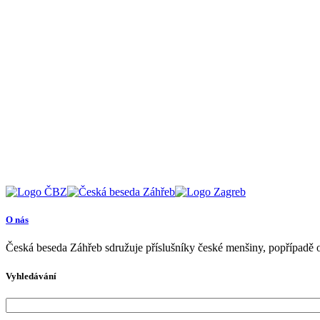
O nás
Česká beseda Záhřeb sdružuje příslušníky české menšiny, popřípadě o
Vyhledávání