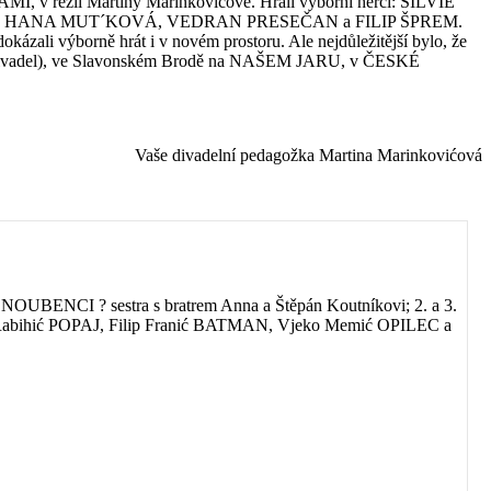
I, v režii Martiny Marinkovićové. Hráli výborní herci: SILVIE
HANA MUT´KOVÁ, VEDRAN PRESEČAN a FILIP ŠPREM.
ázali výborně hrát i v novém prostoru. Ale nejdůležitější bylo, že
ých divadel), ve Slavonském Brodě na NAŠEM JARU, v ČESKÉ
Vaše divadelní pedagožka Martina Marinkovićová
 SNOUBENCI ? sestra s bratrem Anna a Štěpán Koutníkovi; 2. a 3.
len Rabihić POPAJ, Filip Franić BATMAN, Vjeko Memić OPILEC a