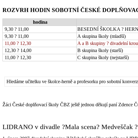
ROZVRH HODIN SOBOTNÍ ČESKÉ DOPLŇOVAC
hodina
9,30 ? 11,00
BESEDNÍ ŠKOLKA ? HERNA pr
9,30 ? 11,00
A skupina školy (mladší)
11,00 ? 12,30
A a B skupiny ? divadelní kro
12,30 ? 14,00
B skupina školy (starší)
11,00 ? 12,30
C skupina školy (nejstarší)
Hledáme učitelku ve školce-herně a profesorku pro sobotní konver
Žáci České doplňovací školy ČBZ ještě jednou děkují paní Zdence Čuch
LIDRANO v divadle ?Mala scena? Medveščak ? 