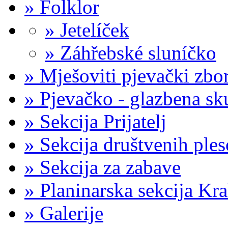
»
Folklor
»
Jetelíček
»
Záhřebské sluníčko
»
Mješoviti pjevački zb
»
Pjevačko - glazbena sk
»
Sekcija Prijatelj
»
Sekcija društvenih ple
»
Sekcija za zabave
»
Planinarska sekcija Kr
»
Galerije