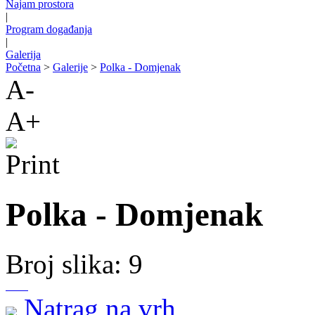
Najam prostora
|
Program događanja
|
Galerija
Početna
>
Galerije
>
Polka - Domjenak
A-
A+
Polka - Domjenak
Broj slika: 9
Natrag na vrh