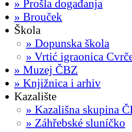
»
Prošla događanja
»
Brouček
Škola
»
Dopunska škola
»
Vrtić igraonica Cvrč
»
Muzej ČBZ
»
Knjižnica i arhiv
Kazalište
»
Kazališna skupina 
»
Záhřebské sluníčko