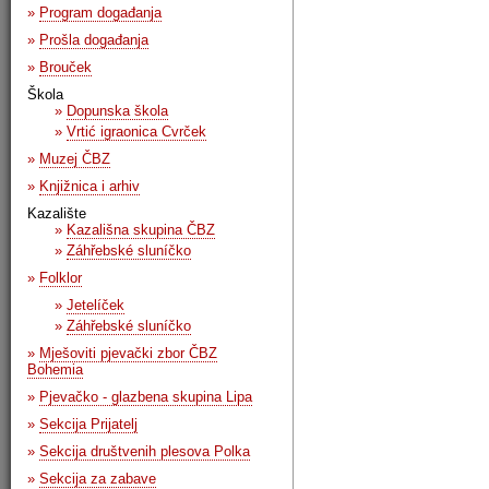
»
Program događanja
»
Prošla događanja
»
Brouček
Škola
»
Dopunska škola
»
Vrtić igraonica Cvrček
»
Muzej ČBZ
»
Knjižnica i arhiv
Kazalište
»
Kazališna skupina ČBZ
»
Záhřebské sluníčko
»
Folklor
»
Jetelíček
»
Záhřebské sluníčko
»
Mješoviti pjevački zbor ČBZ
Bohemia
»
Pjevačko - glazbena skupina Lipa
»
Sekcija Prijatelj
»
Sekcija društvenih plesova Polka
»
Sekcija za zabave