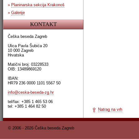
»
Planinarska sekcija Krakonoš
»
Galerije
KONTAKT
Češka beseda Zagreb
Ulica Pavla Šubića 20
10 000 Zagreb
Hrvatska
Matični broj: 03228533
OIB: 13489869120
IBAN:
HR79 236 0000 1101 5567 50
info@ceska-beseda-zg.hr
tel/fax: +385 1 465 53 06
tel: +385 1 464 82 50
Natrag na vrh
© 2006 - 2026 Češka beseda Zagreb