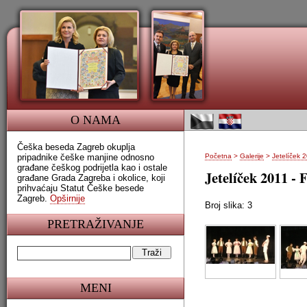
O NAMA
Češka beseda Zagreb okuplja
pripadnike češke manjine odnosno
Početna
>
Galerije
>
Jetelíček 2
građane češkog podrijetla kao i ostale
Jetelíček 2011 - 
građane Grada Zagreba i okolice, koji
prihvaćaju Statut Češke besede
Zagreb.
Opširnije
Broj slika: 3
PRETRAŽIVANJE
MENI