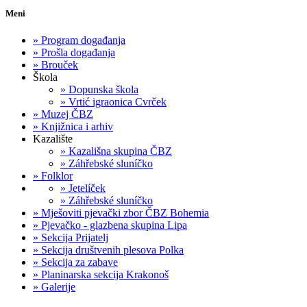
Meni
»
Program događanja
»
Prošla događanja
»
Brouček
Škola
»
Dopunska škola
»
Vrtić igraonica Cvrček
»
Muzej ČBZ
»
Knjižnica i arhiv
Kazalište
»
Kazališna skupina ČBZ
»
Záhřebské sluníčko
»
Folklor
»
Jetelíček
»
Záhřebské sluníčko
»
Mješoviti pjevački zbor ČBZ Bohemia
»
Pjevačko - glazbena skupina Lipa
»
Sekcija Prijatelj
»
Sekcija društvenih plesova Polka
»
Sekcija za zabave
»
Planinarska sekcija Krakonoš
»
Galerije