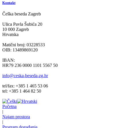
Kontakt
Češka beseda Zagreb
Ulica Pavla Šubića 20
10 000 Zagreb
Hrvatska
Matični broj: 03228533
OIB: 13489869120
IBAN:
HR79 236 0000 1101 5567 50
info@ceska-beseda-zg.hr
tel/fax: +385 1 465 53 06
tel: +385 1 464 82 50
Početna
|
Najam prostora
|
Program događanja