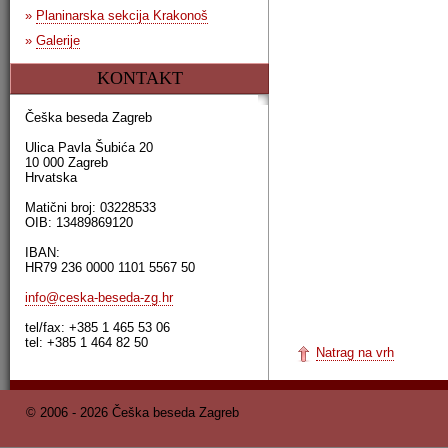
»
Planinarska sekcija Krakonoš
»
Galerije
KONTAKT
Češka beseda Zagreb
Ulica Pavla Šubića 20
10 000 Zagreb
Hrvatska
Matični broj: 03228533
OIB: 13489869120
IBAN:
HR79 236 0000 1101 5567 50
info@ceska-beseda-zg.hr
tel/fax: +385 1 465 53 06
tel: +385 1 464 82 50
Natrag na vrh
© 2006 - 2026 Češka beseda Zagreb