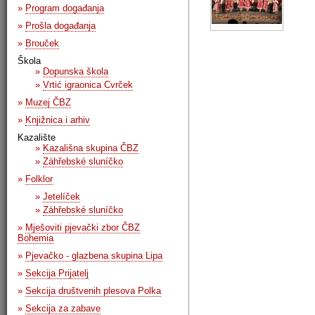
»
Program događanja
»
Prošla događanja
»
Brouček
Škola
»
Dopunska škola
»
Vrtić igraonica Cvrček
»
Muzej ČBZ
»
Knjižnica i arhiv
Kazalište
»
Kazališna skupina ČBZ
»
Záhřebské sluníčko
»
Folklor
»
Jetelíček
»
Záhřebské sluníčko
»
Mješoviti pjevački zbor ČBZ
Bohemia
»
Pjevačko - glazbena skupina Lipa
»
Sekcija Prijatelj
»
Sekcija društvenih plesova Polka
»
Sekcija za zabave