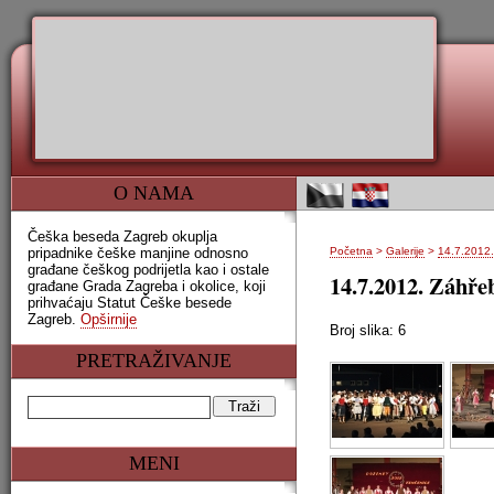
O NAMA
Češka beseda Zagreb okuplja
pripadnike češke manjine odnosno
Početna
>
Galerije
>
14.7.2012.
građane češkog podrijetla kao i ostale
14.7.2012. Záhře
građane Grada Zagreba i okolice, koji
prihvaćaju Statut Češke besede
Zagreb.
Opširnije
Broj slika: 6
PRETRAŽIVANJE
MENI