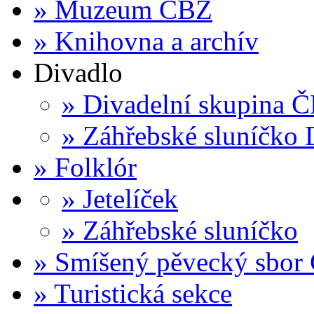
»
Muzeum ČBZ
»
Knihovna a archív
Divadlo
»
Divadelní skupina 
»
Záhřebské sluníčko 
»
Folklór
»
Jetelíček
»
Záhřebské sluníčko
»
Smíšený pěvecký sbor
»
Turistická sekce