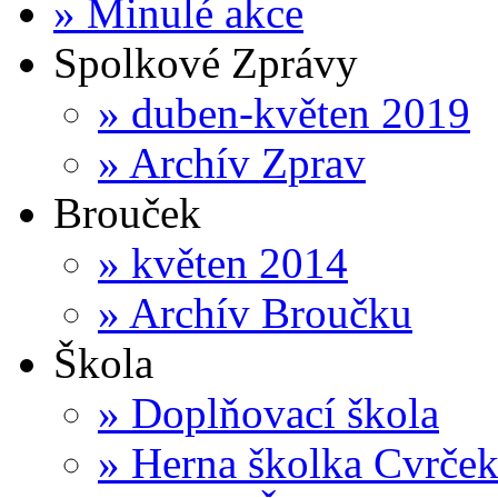
»
Minulé akce
Spolkové Zprávy
»
duben-květen 2019
»
Archív Zprav
Brouček
»
květen 2014
»
Archív Broučku
Škola
»
Doplňovací škola
»
Herna školka Cvrče