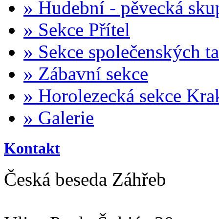
»
Hudební - pěvecká sku
»
Sekce Přítel
»
Sekce společenských t
»
Zábavní sekce
»
Horolezecká sekce Kra
»
Galerie
Kontakt
Česká beseda Záhřeb