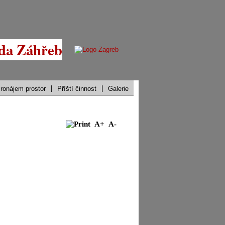
|
|
ronájem prostor
Příští činnost
Galerie
A+
A-