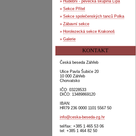
»
Hudební - pěvecká skupina Lípa
»
Sekce Přítel
»
Sekce společenských tanců Polka
»
Zábavní sekce
»
Horolezecká sekce Krakonoš
»
Galerie
KONTAKT
Česká beseda Záhřeb
Ulice Pavla Šubiće 20
10 000 Záhřeb
Chorvatsko
IČO: 03228533
DIČO: 13489869120
IBAN:
HR79 236 0000 1101 5567 50
info@ceska-beseda-zg.hr
tel/fax: +385 1 465 53 06
tel: +385 1 464 82 50