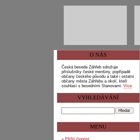
O NÁS
Česká beseda Záhřeb sdružuje
příslušníky české menšiny, popřípadě
občany českého původu a také i ostatní
občany města Záhřebu a okolí, kteří
souhlasí s besedními Stanovami.
Více
VYHLEDÁVÁNÍ
MENU
»
Příští činnost