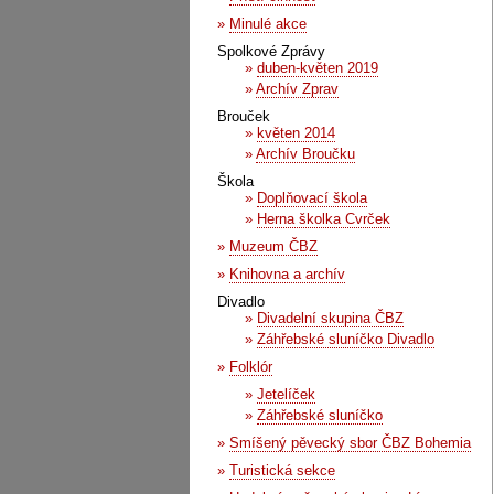
»
Minulé akce
Spolkové Zprávy
»
duben-květen 2019
»
Archív Zprav
Brouček
»
květen 2014
»
Archív Broučku
Škola
»
Doplňovací škola
»
Herna školka Cvrček
»
Muzeum ČBZ
»
Knihovna a archív
Divadlo
»
Divadelní skupina ČBZ
»
Záhřebské sluníčko Divadlo
»
Folklór
»
Jetelíček
»
Záhřebské sluníčko
»
Smíšený pěvecký sbor ČBZ Bohemia
»
Turistická sekce