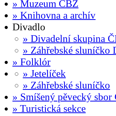
»
Muzeum ČBZ
»
Knihovna a archív
Divadlo
»
Divadelní skupina 
»
Záhřebské sluníčko 
»
Folklór
»
Jetelíček
»
Záhřebské sluníčko
»
Smíšený pěvecký sbor
»
Turistická sekce