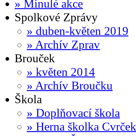
»
Minulé akce
Spolkové Zprávy
»
duben-květen 2019
»
Archív Zprav
Brouček
»
květen 2014
»
Archív Broučku
Škola
»
Doplňovací škola
»
Herna školka Cvrče