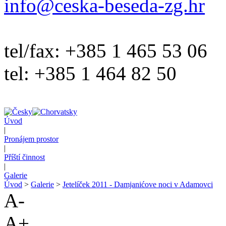
info@ceska-beseda-zg.hr
tel/fax: +385 1 465 53 06
tel: +385 1 464 82 50
Úvod
|
Pronájem prostor
|
Příští činnost
|
Galerie
Úvod
>
Galerie
>
Jetelíček 2011 - Damjanićove noci v Adamovci
A-
A+