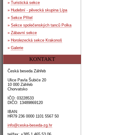
»
Turistická sekce
»
Hudební - pěvecká skupina Lípa
»
Sekce Přítel
»
Sekce společenských tanců Polka
»
Zábavní sekce
»
Horolezecká sekce Krakonoš
»
Galerie
KONTAKT
Česká beseda Záhřeb
Ulice Pavla Šubiće 20
10 000 Záhřeb
Chorvatsko
IČO: 03228533
DIČO: 13489869120
IBAN:
HR79 236 0000 1101 5567 50
info@ceska-beseda-zg.hr
tel/fax: +385 1 465 53 06