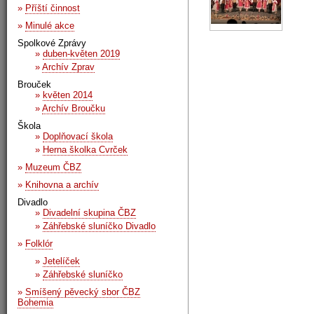
»
Příští činnost
»
Minulé akce
Spolkové Zprávy
»
duben-květen 2019
»
Archív Zprav
Brouček
»
květen 2014
»
Archív Broučku
Škola
»
Doplňovací škola
»
Herna školka Cvrček
»
Muzeum ČBZ
»
Knihovna a archív
Divadlo
»
Divadelní skupina ČBZ
»
Záhřebské sluníčko Divadlo
»
Folklór
»
Jetelíček
»
Záhřebské sluníčko
»
Smíšený pěvecký sbor ČBZ
Bohemia