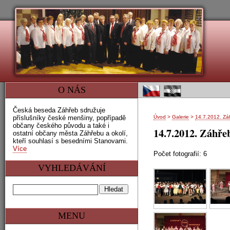
O NÁS
Česká beseda Záhřeb sdružuje
příslušníky české menšiny, popřípadě
Úvod
>
Galerie
>
14.7.2012. Záh
občany českého původu a také i
14.7.2012. Záhře
ostatní občany města Záhřebu a okolí,
kteří souhlasí s besedními Stanovami.
Více
Počet fotografií: 6
VYHLEDÁVÁNÍ
MENU