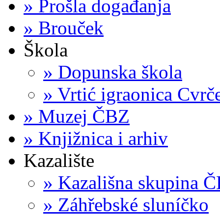
»
Prošla događanja
»
Brouček
Škola
»
Dopunska škola
»
Vrtić igraonica Cvrč
»
Muzej ČBZ
»
Knjižnica i arhiv
Kazalište
»
Kazališna skupina 
»
Záhřebské sluníčko