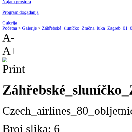
Najam prostora
|
Program događanja
|
Galerija
Početna
>
Galerije
>
Záhřebské_sluníčko_Zračna_luka_Zagreb_01_
A-
A+
Záhřebské_sluníčko
Czech_airlines_80_obljet
Broj slika: 6