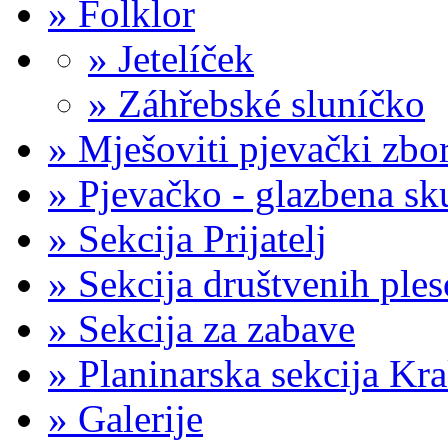
»
Folklor
»
Jetelíček
»
Záhřebské sluníčko
»
Mješoviti pjevački zb
»
Pjevačko - glazbena sk
»
Sekcija Prijatelj
»
Sekcija društvenih ple
»
Sekcija za zabave
»
Planinarska sekcija Kr
»
Galerije