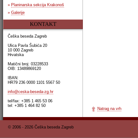
»
Planinarska sekcija Krakonoš
»
Galerije
KONTAKT
Češka beseda Zagreb
Ulica Pavla Šubića 20
10 000 Zagreb
Hrvatska
Matični broj: 03228533
OIB: 13489869120
IBAN:
HR79 236 0000 1101 5567 50
info@ceska-beseda-zg.hr
tel/fax: +385 1 465 53 06
tel: +385 1 464 82 50
Natrag na vrh
© 2006 - 2026 Češka beseda Zagreb