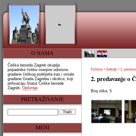
O NAMA
Češka beseda Zagreb okuplja
pripadnike češke manjine odnosno
Početna
>
Galerije
>
2. predava
građane češkog podrijetla kao i ostale
2. predavanje o Č
građane Grada Zagreba i okolice, koji
prihvaćaju Statut Češke besede
Zagreb.
Opširnije
Broj slika: 5
PRETRAŽIVANJE
MENI