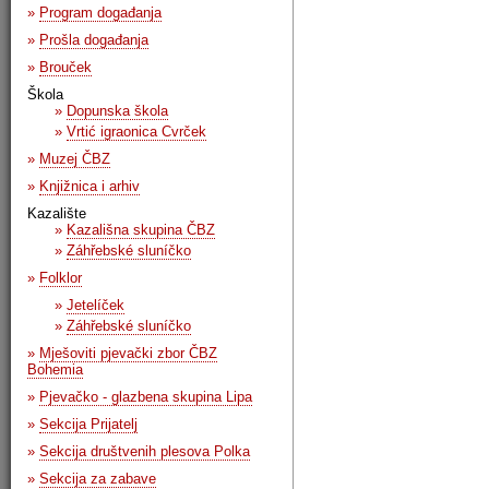
»
Program događanja
»
Prošla događanja
»
Brouček
Škola
»
Dopunska škola
»
Vrtić igraonica Cvrček
»
Muzej ČBZ
»
Knjižnica i arhiv
Kazalište
»
Kazališna skupina ČBZ
»
Záhřebské sluníčko
»
Folklor
»
Jetelíček
»
Záhřebské sluníčko
»
Mješoviti pjevački zbor ČBZ
Bohemia
»
Pjevačko - glazbena skupina Lipa
»
Sekcija Prijatelj
»
Sekcija društvenih plesova Polka
»
Sekcija za zabave