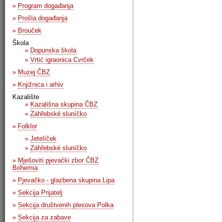
»
Program događanja
»
Prošla događanja
»
Brouček
Škola
»
Dopunska škola
»
Vrtić igraonica Cvrček
»
Muzej ČBZ
»
Knjižnica i arhiv
Kazalište
»
Kazališna skupina ČBZ
»
Záhřebské sluníčko
»
Folklor
»
Jetelíček
»
Záhřebské sluníčko
»
Mješoviti pjevački zbor ČBZ
Bohemia
»
Pjevačko - glazbena skupina Lipa
»
Sekcija Prijatelj
»
Sekcija društvenih plesova Polka
»
Sekcija za zabave