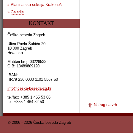
»
Planinarska sekcija Krakonoš
»
Galerije
KONTAKT
Češka beseda Zagreb
Ulica Pavla Šubića 20
10 000 Zagreb
Hrvatska
Matični broj: 03228533
OIB: 13489869120
IBAN:
HR79 236 0000 1101 5567 50
info@ceska-beseda-zg.hr
tel/fax: +385 1 465 53 06
tel: +385 1 464 82 50
Natrag na vrh
© 2006 - 2026 Češka beseda Zagreb