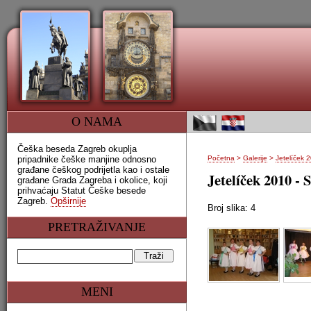
O NAMA
Češka beseda Zagreb okuplja
pripadnike češke manjine odnosno
Početna
>
Galerije
>
Jetelíček 
građane češkog podrijetla kao i ostale
Jetelíček 2010 - 
građane Grada Zagreba i okolice, koji
prihvaćaju Statut Češke besede
Zagreb.
Opširnije
Broj slika: 4
PRETRAŽIVANJE
MENI