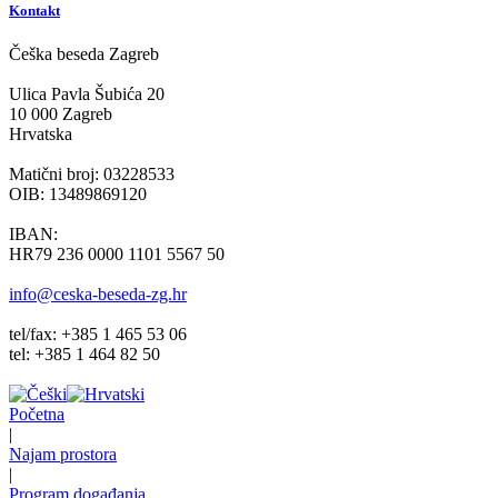
Kontakt
Češka beseda Zagreb
Ulica Pavla Šubića 20
10 000 Zagreb
Hrvatska
Matični broj: 03228533
OIB: 13489869120
IBAN:
HR79 236 0000 1101 5567 50
info@ceska-beseda-zg.hr
tel/fax: +385 1 465 53 06
tel: +385 1 464 82 50
Početna
|
Najam prostora
|
Program događanja