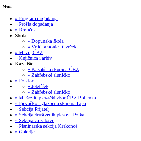
Meni
»
Program događanja
»
Prošla događanja
»
Brouček
Škola
»
Dopunska škola
»
Vrtić igraonica Cvrček
»
Muzej ČBZ
»
Knjižnica i arhiv
Kazalište
»
Kazališna skupina ČBZ
»
Záhřebské sluníčko
»
Folklor
»
Jetelíček
»
Záhřebské sluníčko
»
Mješoviti pjevački zbor ČBZ Bohemia
»
Pjevačko - glazbena skupina Lipa
»
Sekcija Prijatelj
»
Sekcija društvenih plesova Polka
»
Sekcija za zabave
»
Planinarska sekcija Krakonoš
»
Galerije