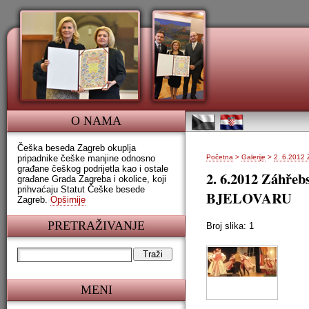
O NAMA
Češka beseda Zagreb okuplja
pripadnike češke manjine odnosno
Početna
>
Galerije
>
2. 6.2012
građane češkog podrijetla kao i ostale
2. 6.2012 Záhř
građane Grada Zagreba i okolice, koji
prihvaćaju Statut Češke besede
BJELOVARU
Zagreb.
Opširnije
PRETRAŽIVANJE
Broj slika: 1
MENI