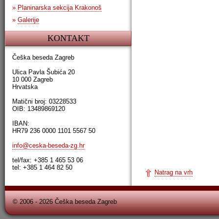
»
Planinarska sekcija Krakonoš
»
Galerije
KONTAKT
Češka beseda Zagreb
Ulica Pavla Šubića 20
10 000 Zagreb
Hrvatska
Matični broj: 03228533
OIB: 13489869120
IBAN:
HR79 236 0000 1101 5567 50
info@ceska-beseda-zg.hr
tel/fax: +385 1 465 53 06
tel: +385 1 464 82 50
Natrag na vrh
© 2006 - 2026 Češka beseda Zagreb