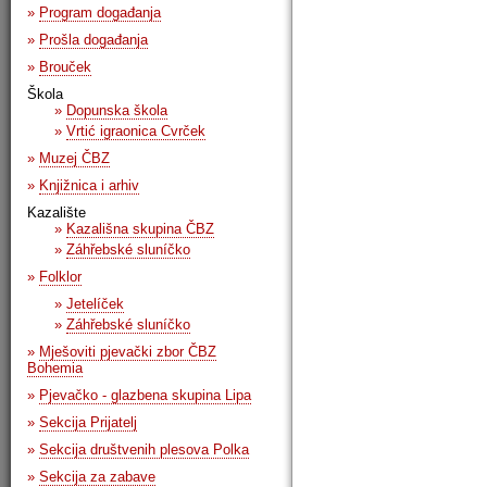
»
Program događanja
»
Prošla događanja
»
Brouček
Škola
»
Dopunska škola
»
Vrtić igraonica Cvrček
»
Muzej ČBZ
»
Knjižnica i arhiv
Kazalište
»
Kazališna skupina ČBZ
»
Záhřebské sluníčko
»
Folklor
»
Jetelíček
»
Záhřebské sluníčko
»
Mješoviti pjevački zbor ČBZ
Bohemia
»
Pjevačko - glazbena skupina Lipa
»
Sekcija Prijatelj
»
Sekcija društvenih plesova Polka
»
Sekcija za zabave