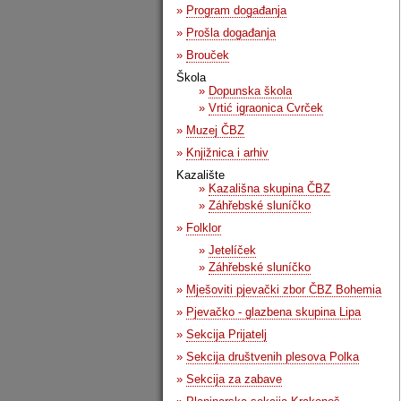
»
Program događanja
»
Prošla događanja
»
Brouček
Škola
»
Dopunska škola
»
Vrtić igraonica Cvrček
»
Muzej ČBZ
»
Knjižnica i arhiv
Kazalište
»
Kazališna skupina ČBZ
»
Záhřebské sluníčko
»
Folklor
»
Jetelíček
»
Záhřebské sluníčko
»
Mješoviti pjevački zbor ČBZ Bohemia
»
Pjevačko - glazbena skupina Lipa
»
Sekcija Prijatelj
»
Sekcija društvenih plesova Polka
»
Sekcija za zabave