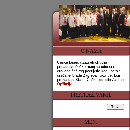
O NAMA
Češka beseda Zagreb okuplja
pripadnike češke manjine odnosno
građane češkog podrijetla kao i ostale
građane Grada Zagreba i okolice, koji
prihvaćaju Statut Češke besede Zagreb.
Opširnije
PRETRAŽIVANJE
MENI