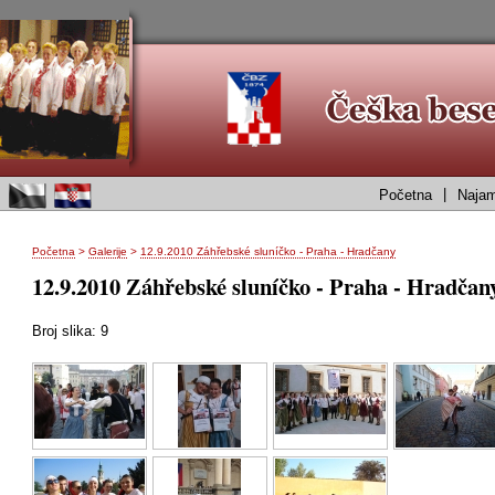
|
Početna
Najam
Početna
>
Galerije
>
12.9.2010 Záhřebské sluníčko - Praha - Hradčany
12.9.2010 Záhřebské sluníčko - Praha - Hradčan
Broj slika: 9