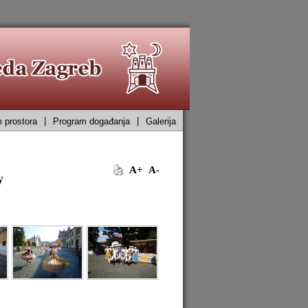
|
|
 prostora
Program događanja
Galerija
A+
A-
y