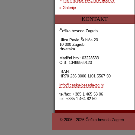
»
Planinarska sekcija Krakonoš
»
Galerije
KONTAKT
Češka beseda Zagreb
Ulica Pavla Šubića 20
10 000 Zagreb
Hrvatska
Matični broj: 03228533
OIB: 13489869120
IBAN:
HR79 236 0000 1101 5567 50
info@ceska-beseda-zg.hr
tel/fax: +385 1 465 53 06
tel: +385 1 464 82 50
© 2006 - 2026 Češka beseda Zagreb