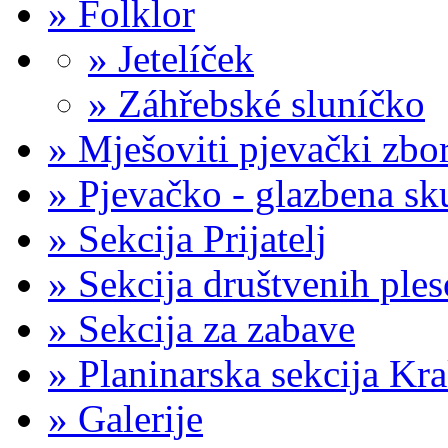
»
Folklor
»
Jetelíček
»
Záhřebské sluníčko
»
Mješoviti pjevački zb
»
Pjevačko - glazbena sk
»
Sekcija Prijatelj
»
Sekcija društvenih ple
»
Sekcija za zabave
»
Planinarska sekcija Kr
»
Galerije