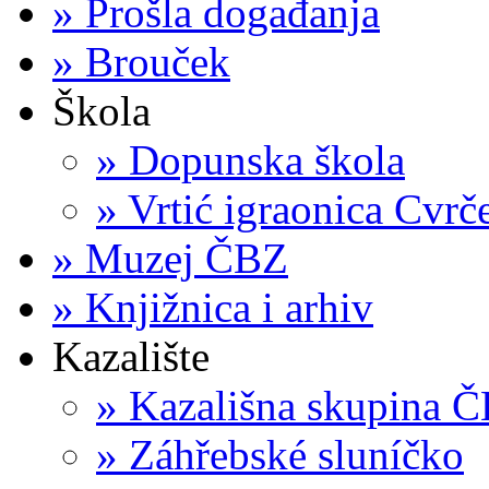
»
Prošla događanja
»
Brouček
Škola
»
Dopunska škola
»
Vrtić igraonica Cvrč
»
Muzej ČBZ
»
Knjižnica i arhiv
Kazalište
»
Kazališna skupina 
»
Záhřebské sluníčko