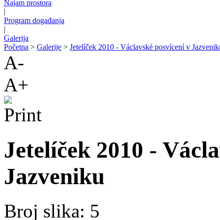
Najam prostora
|
Program događanja
|
Galerija
Početna
>
Galerije
>
Jetelíček 2010 - Václavské posvícení v Jazvenik
A-
A+
Jetelíček 2010 - Václ
Jazveniku
Broj slika: 5