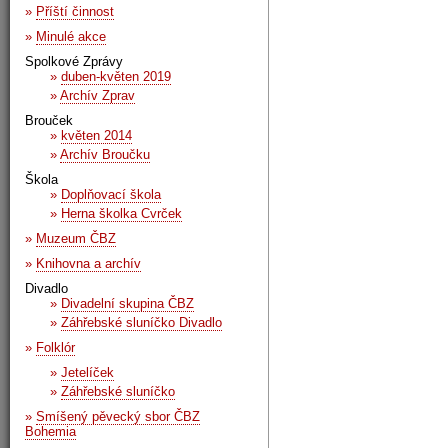
»
Příští činnost
»
Minulé akce
Spolkové Zprávy
»
duben-květen 2019
»
Archív Zprav
Brouček
»
květen 2014
»
Archív Broučku
Škola
»
Doplňovací škola
»
Herna školka Cvrček
»
Muzeum ČBZ
»
Knihovna a archív
Divadlo
»
Divadelní skupina ČBZ
»
Záhřebské sluníčko Divadlo
»
Folklór
»
Jetelíček
»
Záhřebské sluníčko
»
Smíšený pěvecký sbor ČBZ
Bohemia