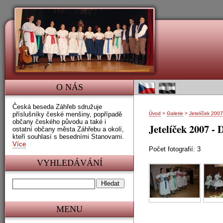
O NÁS
Česká beseda Záhřeb sdružuje
příslušníky české menšiny, popřípadě
Úvod
>
Galerie
>
Jetelíček 200
občany českého původu a také i
Jetelíček 2007 -
ostatní občany města Záhřebu a okolí,
kteří souhlasí s besedními Stanovami.
Více
Počet fotografií: 3
VYHLEDÁVÁNÍ
MENU