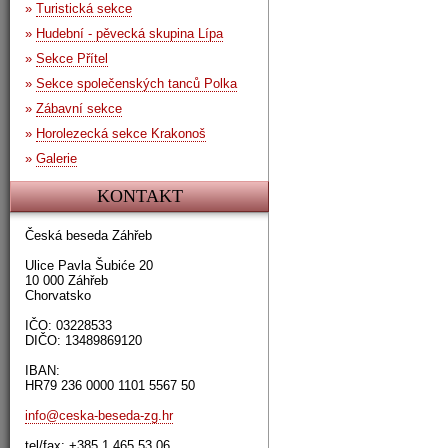
»
Turistická sekce
»
Hudební - pěvecká skupina Lípa
»
Sekce Přítel
»
Sekce společenských tanců Polka
»
Zábavní sekce
»
Horolezecká sekce Krakonoš
»
Galerie
KONTAKT
Česká beseda Záhřeb
Ulice Pavla Šubiće 20
10 000 Záhřeb
Chorvatsko
IČO: 03228533
DIČO: 13489869120
IBAN:
HR79 236 0000 1101 5567 50
info@ceska-beseda-zg.hr
tel/fax: +385 1 465 53 06