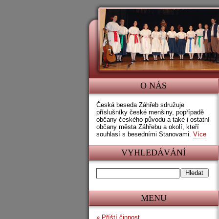
O NÁS
Česká beseda Záhřeb sdružuje
příslušníky české menšiny, popřípadě
občany českého původu a také i ostatní
občany města Záhřebu a okolí, kteří
souhlasí s besedními Stanovami.
Více
VYHLEDÁVÁNÍ
MENU
»
Příští činnost