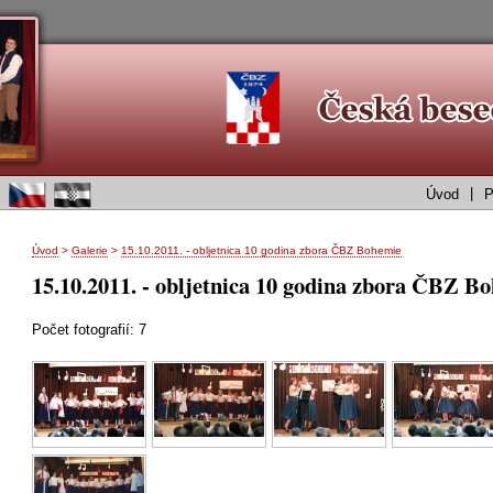
|
Úvod
P
Úvod
>
Galerie
>
15.10.2011. - obljetnica 10 godina zbora ČBZ Bohemie
15.10.2011. - obljetnica 10 godina zbora ČBZ B
Počet fotografií: 7