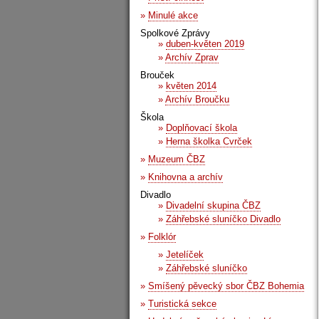
»
Minulé akce
Spolkové Zprávy
»
duben-květen 2019
»
Archív Zprav
Brouček
»
květen 2014
»
Archív Broučku
Škola
»
Doplňovací škola
»
Herna školka Cvrček
»
Muzeum ČBZ
»
Knihovna a archív
Divadlo
»
Divadelní skupina ČBZ
»
Záhřebské sluníčko Divadlo
»
Folklór
»
Jetelíček
»
Záhřebské sluníčko
»
Smíšený pěvecký sbor ČBZ Bohemia
»
Turistická sekce