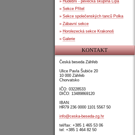
»
Hudební - pěvecká skupina Lípa
»
Sekce Přítel
»
Sekce společenských tanců Polka
»
Zábavní sekce
»
Horolezecká sekce Krakonoš
»
Galerie
KONTAKT
Česká beseda Záhřeb
Ulice Pavla Šubiće 20
10 000 Záhřeb
Chorvatsko
IČO: 03228533
DIČO: 13489869120
IBAN:
HR79 236 0000 1101 5567 50
info@ceska-beseda-zg.hr
tel/fax: +385 1 465 53 06
tel: +385 1 464 82 50