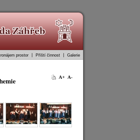
|
|
ronájem prostor
Příští činnost
Galerie
A+
A-
ohemie